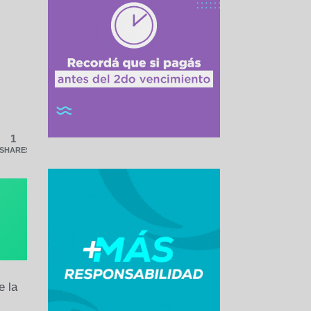
1
SHARES
e la