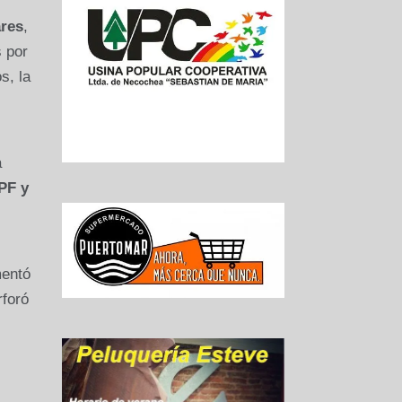
ares
,
 por
s, la
a
PF y
entó
rforó