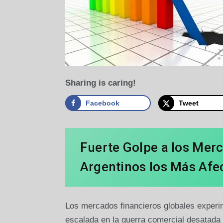
Sharing is caring!
Facebook
Tweet
Fuerte Golpe a los Mer
Argentinos los Más Afe
Los mercados financieros globales experi
escalada en la guerra comercial desatada