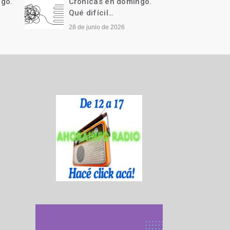
ngo.
Crónicas en domingo.
Cróni
Qué difícil…
Llegó 
28 de junio de 2026
21 de j