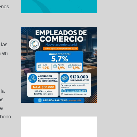
enes
 las
n en
la
os
de
 bono