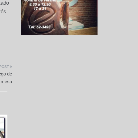
tado
rés
ego de
mesa