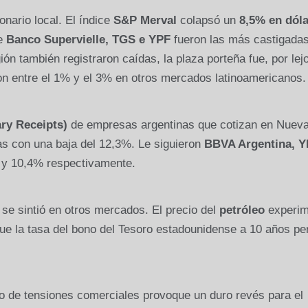
nario local. El índice
S&P Merval
colapsó un
8,5% en dól
de
Banco Supervielle, TGS e YPF
fueron las más castigadas
ión también registraron caídas, la plaza porteña fue, por lejo
n entre el 1% y el 3% en otros mercados latinoamericanos.
ry Receipts)
de empresas argentinas que cotizan en Nuev
as con una baja del 12,3%. Le siguieron
BBVA Argentina, Y
 y 10,4% respectivamente.
 se sintió en otros mercados. El precio del
petróleo
experim
que la tasa del bono del Tesoro estadounidense a 10 años pe
 de tensiones comerciales provoque un duro revés para el