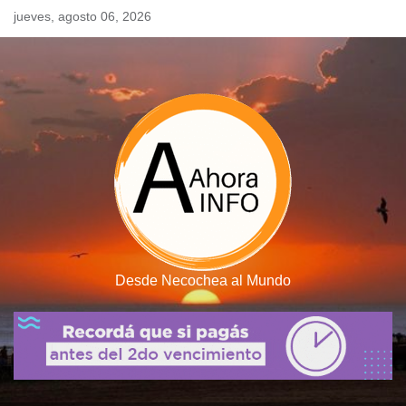
Skip
jueves, agosto 06, 2026
to
content
Desde Necochea al Mundo