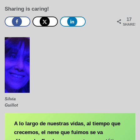
Sharing is caring!
17
SHARES
Silvia
Guillot
A lo largo de nuestras vidas, al tiempo que
crecemos, el nene que fuimos se va