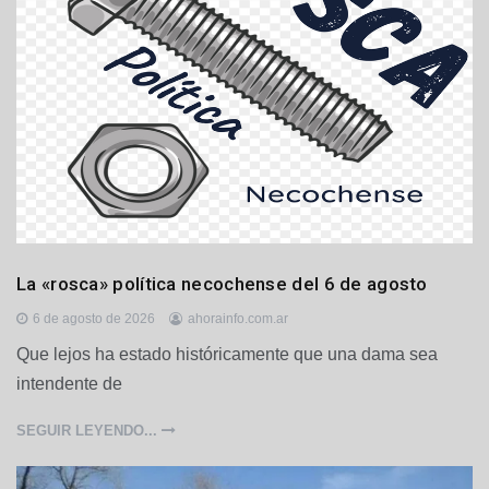
L
La «rosca» política necochense del 6 de agosto
o
c
6 de agosto de 2026
ahorainfo.com.ar
a
Que lejos ha estado históricamente que una dama sea
l
intendente de
e
s
,
SEGUIR LEYENDO...
O
p
i