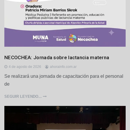
r
t
o
Q
u
e
q
u
é
n
L
NECOCHEA: Jornada sobre lactancia materna
o
c
4 de agosto de 2026
ahorainfo.com.ar
a
Se realizará una jornada de capacitación para el personal
l
de
e
s
,
SEGUIR LEYENDO...
S
a
l
u
d