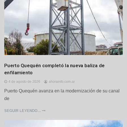
t
o
Q
u
e
q
u
é
n
G
Puerto Quequén completó la nueva baliza de
e
enfilamiento
n
e
4 de agosto de 2026
ahorainfo.com.ar
r
Puerto Quequén avanza en la modernización de su canal
a
l
de
e
s
SEGUIR LEYENDO...
,
L
o