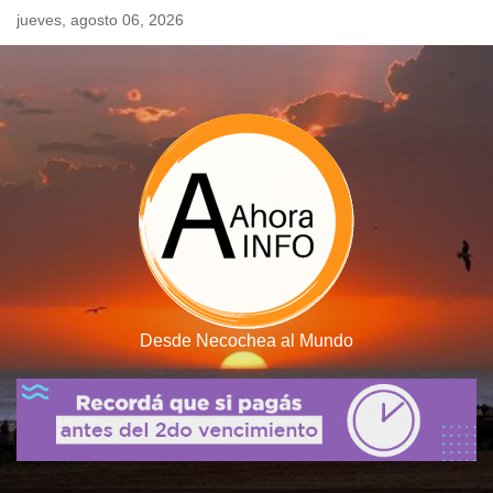
Skip
jueves, agosto 06, 2026
to
content
Desde Necochea al Mundo