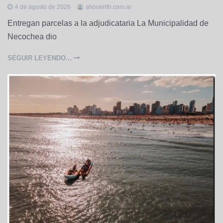
c
4 de agosto de 2026
ahorainfo.com.ar
a
Entregan parcelas a la adjudicataria La Municipalidad de
l
Necochea dio
e
s
,
SEGUIR LEYENDO...
P
o
l
í
t
i
c
a