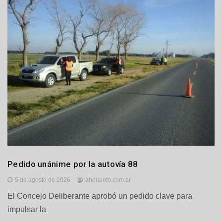
n
i
ó
n
,
P
o
l
í
t
i
c
a
L
Pedido unánime por la autovía 88
o
c
5 de agosto de 2026
ahorainfo.com.ar
a
El Concejo Deliberante aprobó un pedido clave para
l
impulsar la
e
s