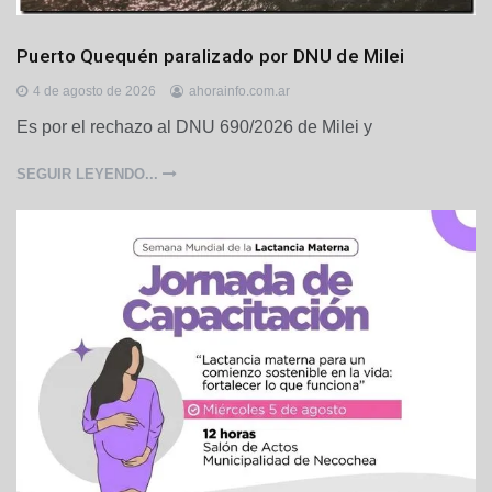
G
Puerto Quequén paralizado por DNU de Milei
r
e
4 de agosto de 2026
ahorainfo.com.ar
m
Es por el rechazo al DNU 690/2026 de Milei y
i
a
SEGUIR LEYENDO...
l
e
s
,
L
o
c
a
l
e
s
,
P
u
e