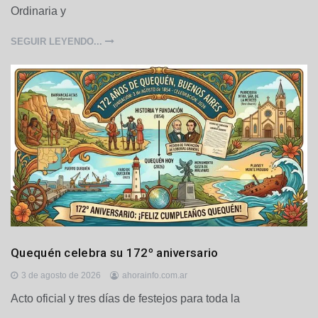
Ordinaria y
e
s
,
SEGUIR LEYENDO...
P
o
l
í
t
i
c
a
G
Quequén celebra su 172º aniversario
e
n
3 de agosto de 2026
ahorainfo.com.ar
e
Acto oficial y tres días de festejos para toda la
r