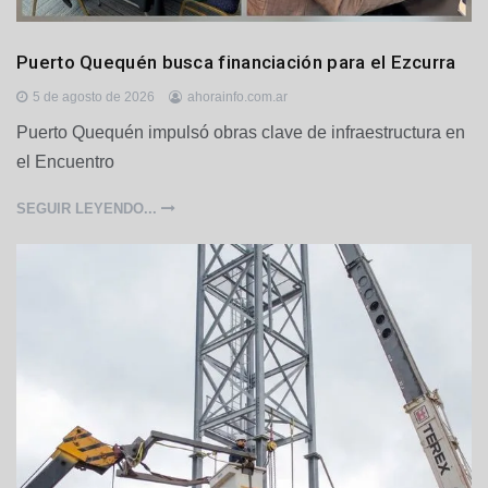
L
Puerto Quequén busca financiación para el Ezcurra
o
c
5 de agosto de 2026
ahorainfo.com.ar
a
Puerto Quequén impulsó obras clave de infraestructura en
l
el Encuentro
e
s
,
SEGUIR LEYENDO...
P
o
l
í
t
i
c
a
,
P
u
e
r