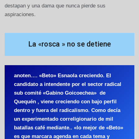
destapan y una dama que nunca pierde sus
aspiraciones.
La «rosca » no se detiene
anoten…. «Beto» Esnaola creciendo. El
candidato a intendente por el sector radical
sub comité «Gabino Goicoechea» de
Quequén , viene creciendo con bajo perfil
dentro y fuera del radicalismo. Como decía
un experimentado correligionario de mil
batallas café mediante.. «lo mejor de «Beto»
es que marcara agenda en cada tema y