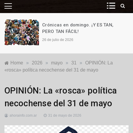
Crónicas en domingo. ¡Y ES TAN,
PERO TAN FÁCIL!
26 de julio de 2026
Home
»
2026
»
mayo
»
31
»
OPINIÓN: La
«rosca» política necochense del 31 de mayo
Destacadas
,
OPINIÓN: La «rosca» política
Locales
,
Opinión
,
necochense del 31 de mayo
Política
ahorainfo.com.ar
31 de mayo de 2026