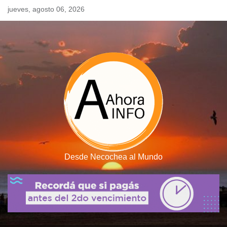
Skip
jueves, agosto 06, 2026
to
content
Desde Necochea al Mundo