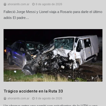
ahorainfo.com.ar
8 de agosto de 2026
Falleció Jorge Messi y Lionel viaja a Rosario para darle el último
adiós El padre…
Policiales
Trágico accidente en la Ruta 33
y
ahorainfo.com.ar
8 de agosto de 2026
Judiciales
Un choque entre una combi con estudiantes de la UTN y una