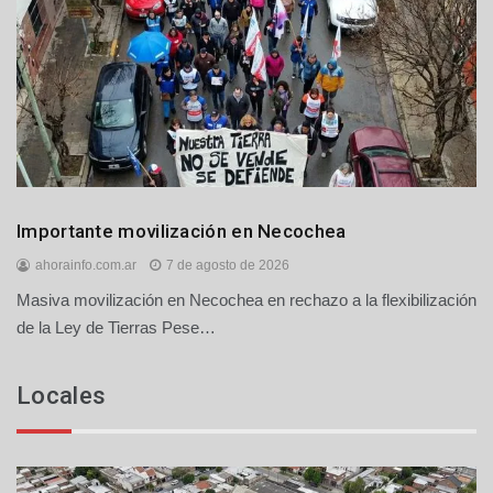
Locales
Importante movilización en Necochea
Política
ahorainfo.com.ar
7 de agosto de 2026
Masiva movilización en Necochea en rechazo a la flexibilización
de la Ley de Tierras Pese…
Locales