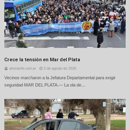
Regionales
Crece la tensión en Mar del Plata
ahorainfo.com.ar
5 de agosto de 2026
Vecinos marcharon a la Jefatura Departamental para exigir
seguridad MAR DEL PLATA.— La ola de…