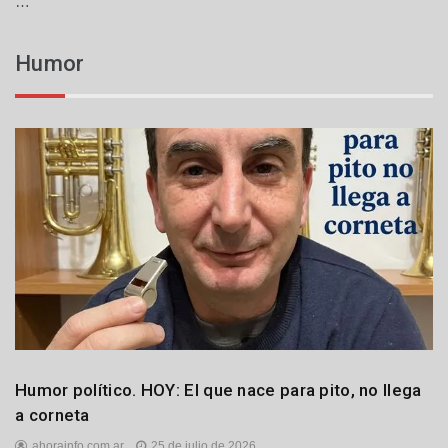
…
Humor
Humor
Humor político. HOY: El que nace para pito, no llega
Principales
a corneta
ahorainfo.com.ar
25 de julio de 2026