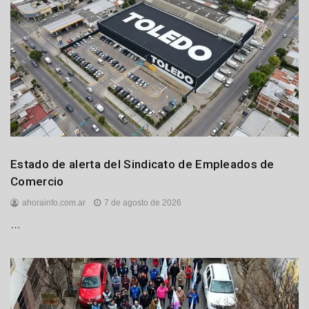
Gremiales
Estado de alerta del Sindicato de Empleados de
Locales
Comercio
ahorainfo.com.ar
7 de agosto de 2026
…