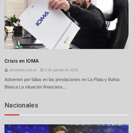
Provinciales
Crisis en IOMA
ahorainfo.com.ar
3 de agosto de 2026
Advierten por fallas en las prestaciones en La Plata y Bahía
Blanca La situación financiera…
Nacionales