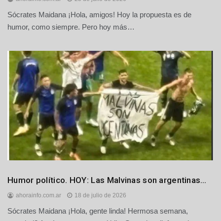
Sócrates Maidana ¡Hola, amigos! Hoy la propuesta es de
humor, como siempre. Pero hoy más…
Humor
Humor político. HOY: Las Malvinas son argentinas…
Principales
ahorainfo.com.ar
18 de julio de 2026
Sócrates Maidana ¡Hola, gente linda! Hermosa semana,