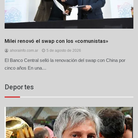
Economía
Milei renovó el swap con los «comunistas»
Nacionales
ahorainfo.com.ar
5 de agosto de 2026
El Banco Central selló la renovación del swap con China por
cinco años En una…
Deportes