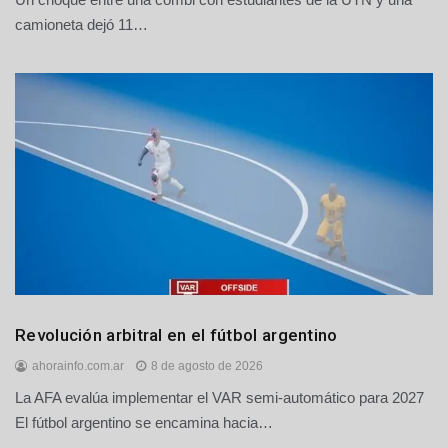
camioneta dejó 11…
Deportes
Revolución arbitral en el fútbol argentino
ahorainfo.com.ar
8 de agosto de 2026
La AFA evalúa implementar el VAR semi-automático para 2027
El fútbol argentino se encamina hacia…