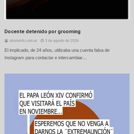
Regionales
Docente detenido por grooming
ahorainfo.com.ar
3 de agosto de 2026
El implicado, de 24 años, utilizaba una cuenta falsa de
Instagram para contactar e intercambiar…