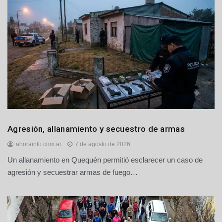
Policiales
Agresión, allanamiento y secuestro de armas
y
ahorainfo.com.ar
7 de agosto de 2026
Judiciales
Un allanamiento en Quequén permitió esclarecer un caso de
agresión y secuestrar armas de fuego…