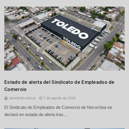
Gremiales
Estado de alerta del Sindicato de Empleados de
Locales
Comercio
ahorainfo.com.ar
7 de agosto de 2026
El Sindicato de Empleados de Comercio de Necochea se
declaró en estado de alerta tras…