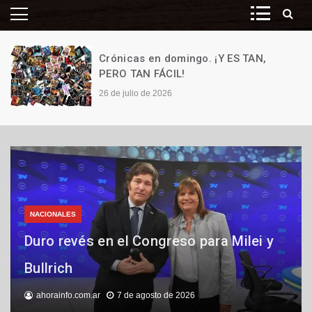
Crónicas en domingo. ¡Y ES TAN,
PERO TAN FÁCIL!
26 de julio de 2026
NACIONALES
NACIONALES
PRINCIPALES
Duro revés en el Congreso para Milei y
Marcha atrás del gobierno sobre Ley de
Kicillof acelera por las «re-re» para
Bullrich
tierras
ordenar la tropa
ahorainfo.com.ar
ahorainfo.com.ar
ahorainfo.com.ar
7 de agosto de 2026
5 de agosto de 2026
5 de agosto de 2026