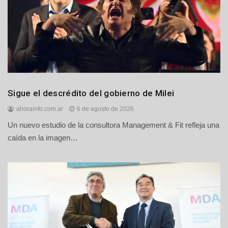
Nacionales
Sigue el descrédito del gobierno de Milei
Política
ahorainfo.com.ar
6 de agosto de 2026
Un nuevo estudio de la consultora Management & Fit refleja una
caída en la imagen…