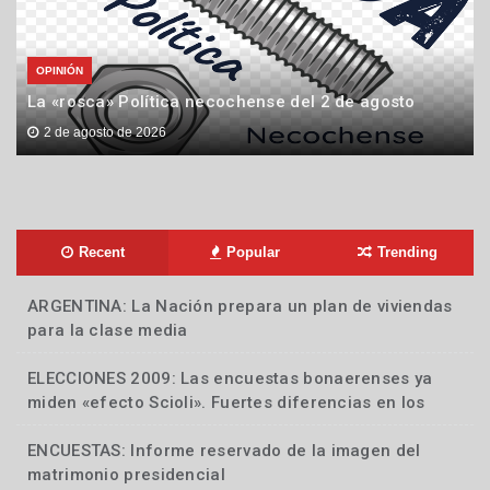
OPINIÓN
La «rosca» Política necochense del 2 de agosto
2 de agosto de 2026
Recent
Popular
Trending
ARGENTINA: La Nación prepara un plan de viviendas
Nacionales
para la clase media
ELECCIONES 2009: Las encuestas bonaerenses ya
Locales
miden «efecto Scioli». Fuertes diferencias en los
sondeos. Los analistas dicen que no cambió el
escenario
ENCUESTAS: Informe reservado de la imagen del
Locales
matrimonio presidencial