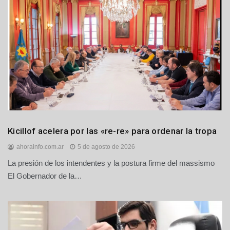
Principales
Kicillof acelera por las «re-re» para ordenar la tropa
Provinciales
ahorainfo.com.ar
5 de agosto de 2026
La presión de los intendentes y la postura firme del massismo
El Gobernador de la…