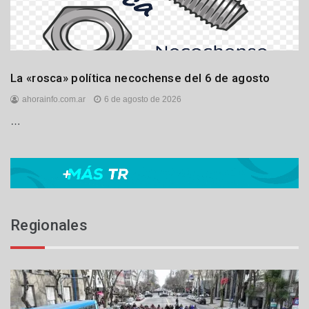
Locales
La «rosca» política necochense del 6 de agosto
Opinión
ahorainfo.com.ar
6 de agosto de 2026
Política
…
Regionales