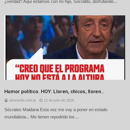
¿verdad? Aquí estamos con mi hijo, Socratito, disfrutando…
Humor
Humor político. HOY: Lloren, chicos, lloren…
ahorainfo.com.ar
12 de julio de 2026
Sócrates Maidana Esta vez me voy a poner en estado
mundialista... Me tienen repodrido los…