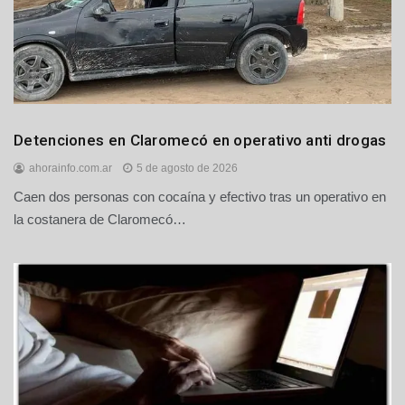
Policiales
Detenciones en Claromecó en operativo anti drogas
y
ahorainfo.com.ar
5 de agosto de 2026
Judiciales
Caen dos personas con cocaína y efectivo tras un operativo en
Regionales
la costanera de Claromecó…