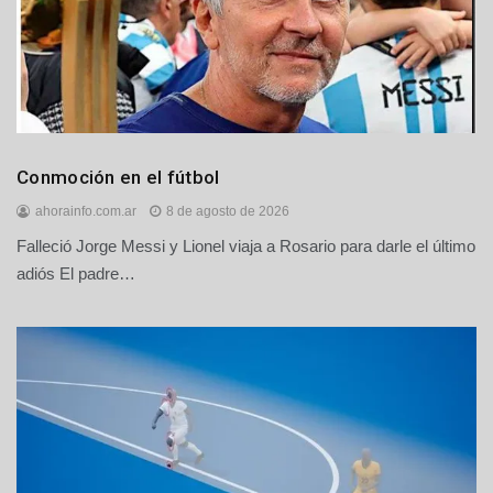
Deportes
Conmoción en el fútbol
ahorainfo.com.ar
8 de agosto de 2026
Falleció Jorge Messi y Lionel viaja a Rosario para darle el último
adiós El padre…