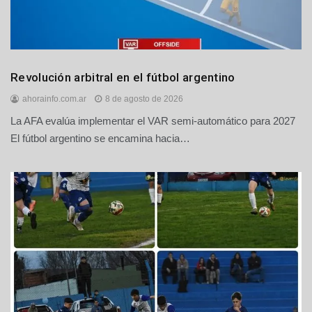
Deportes
Revolución arbitral en el fútbol argentino
ahorainfo.com.ar
8 de agosto de 2026
La AFA evalúa implementar el VAR semi-automático para 2027
El fútbol argentino se encamina hacia…