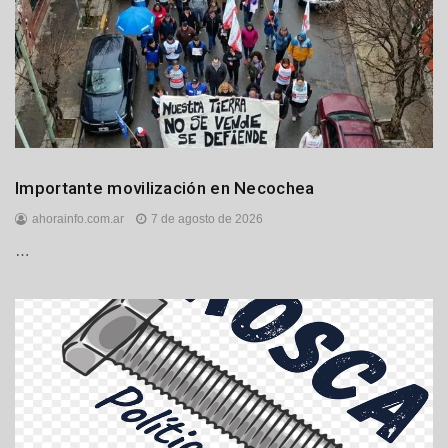
Locales
Importante movilización en Necochea
Política
ahorainfo.com.ar
7 de agosto de 2026
…