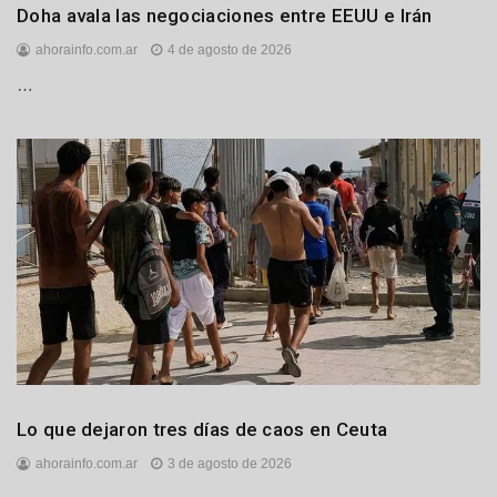
Internacionales
Doha avala las negociaciones entre EEUU e Irán
ahorainfo.com.ar
4 de agosto de 2026
…
Internacionales
Lo que dejaron tres días de caos en Ceuta
ahorainfo.com.ar
3 de agosto de 2026