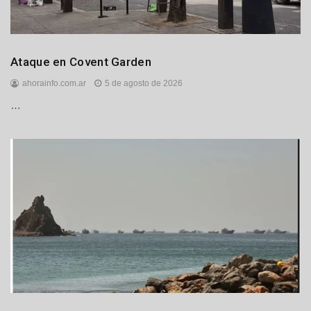
Internacionales
Ataque en Covent Garden
ahorainfo.com.ar
5 de agosto de 2026
…