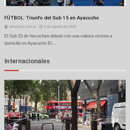
Deportes
FÚTBOL: Triunfo del Sub 15 en Ayacucho
ahorainfo.com.ar
6 de agosto de 2026
El Sub 15 de Necochea debutó con una valiosa victoria a
domicilio en Ayacucho El…
Internacionales