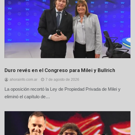
Nacionales
Duro revés en el Congreso para Milei y Bullrich
Política
ahorainfo.com.ar
7 de agosto de 2026
Principales
La oposición recortó la Ley de Propiedad Privada de Milei y
eliminó el capítulo de…