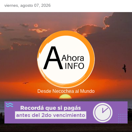
Skip
viernes, agosto 07, 2026
to
content
Desde Necochea al Mundo