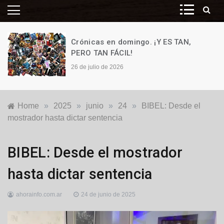
Crónicas en domingo. ¡Y ES TAN,
PERO TAN FÁCIL!
26 de julio de 2026
Home
»
2025
»
junio
»
24
»
BIBEL: Desde el
mostrador hasta dictar sentencia
Justicia
,
BIBEL: Desde el mostrador
Locales
hasta dictar sentencia
ahorainfo.com.ar
24 de junio de 2025