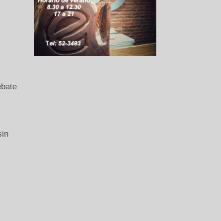
ebate
sin