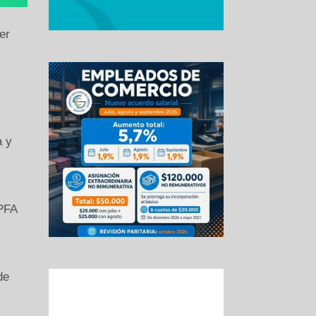
er
a y
 PFA
de