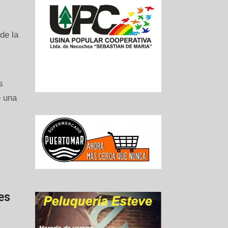
de la
s
e una
es