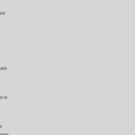
por
ate
ncia
a
ente