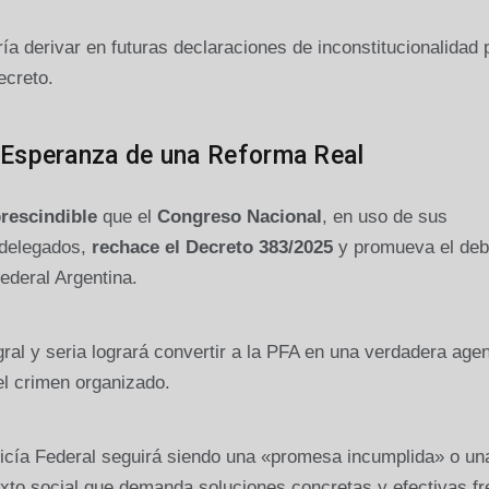
ía derivar en futuras declaraciones de inconstitucionalidad 
ecreto.
a Esperanza de una Reforma Real
rescindible
que el
Congreso Nacional
, en uso de sus
 delegados,
rechace el Decreto 383/2025
y promueva el deb
ederal Argentina.
ral y seria logrará convertir a la PFA en una verdadera age
el crimen organizado.
olicía Federal seguirá siendo una «promesa incumplida» o un
to social que demanda soluciones concretas y efectivas fr