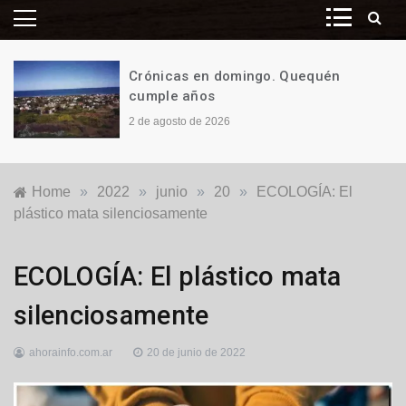
Crónicas en domingo. Quequén
cumple años
2 de agosto de 2026
Home
»
2022
»
junio
»
20
»
ECOLOGÍA: El
plástico mata silenciosamente
Ecología
ECOLOGÍA: El plástico mata
silenciosamente
ahorainfo.com.ar
20 de junio de 2022