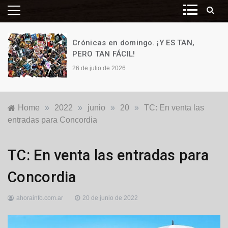
Crónicas en domingo. ¡Y ES TAN,
PERO TAN FÁCIL!
26 de julio de 2026
Home
»
2022
»
junio
»
20
»
TC: En venta las
entradas para Concordia
Deportes
TC: En venta las entradas para
Concordia
ahorainfo.com.ar
20 de junio de 2022