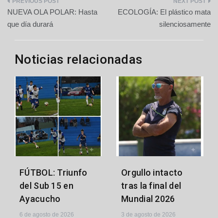
Navegación
NUEVA OLA POLAR: Hasta
ECOLOGÍA: El plástico mata
de
que día durará
silenciosamente
entradas
Noticias relacionadas
FÚTBOL: Triunfo
Orgullo intacto
del Sub 15 en
tras la final del
Ayacucho
Mundial 2026
6 de agosto de 2026
3 de agosto de 2026