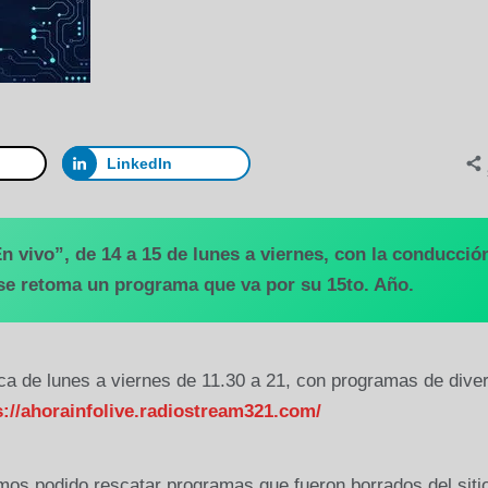
LinkedIn
n vivo”, de 14 a 15 de lunes a viernes, con la conducció
, se retoma un programa que va por su 15to. Año.
ca de lunes a viernes de 11.30 a 21, con programas de dive
s://ahorainfolive.radiostream321.com/
os podido rescatar programas que fueron borrados del siti