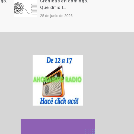
ngo.
Crónicas en domingo.
Cróni
Qué difícil…
Llegó 
28 de junio de 2026
21 de j