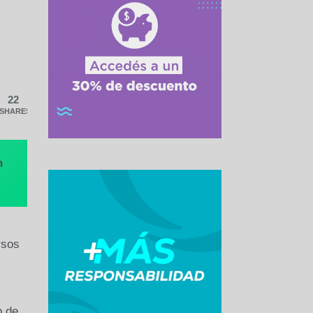
22
SHARES
n
rsos
o de