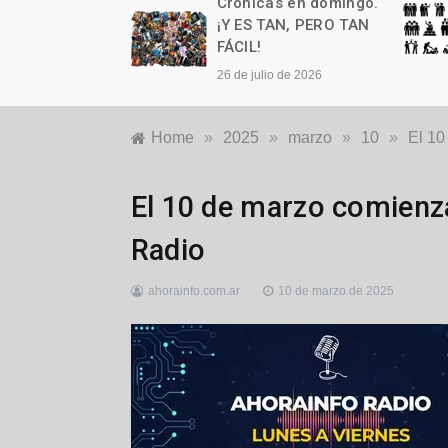
as en domingo.
Crónicas en domingo.
n cumple años
¡Y ES TAN, PERO TAN
FÁCIL!
to de 2026
26 de julio de 2026
Home
»
2025
»
marzo
»
10
»
El 10
Destacadas
,
El 10 de marzo comienz
Generales
,
Locales
Radio
ahorainfo.com.ar
10 de marzo de 2025