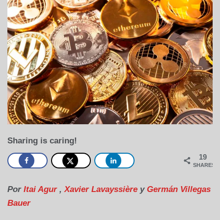
Sharing is caring!
19
SHARES
Por
Itai Agur
,
Xavier Lavayssière
y
Germán Villegas
Bauer