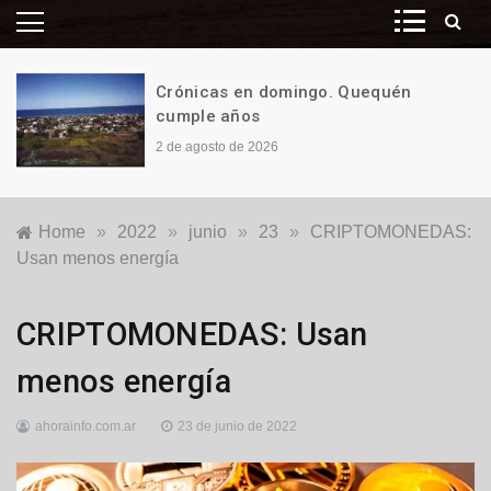
Crónicas en domingo. Quequén
cumple años
2 de agosto de 2026
Home
»
2022
»
junio
»
23
»
CRIPTOMONEDAS:
Usan menos energía
Opinión
CRIPTOMONEDAS: Usan
menos energía
ahorainfo.com.ar
23 de junio de 2022