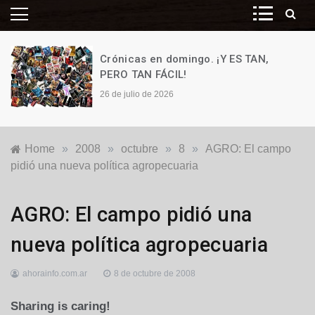
Crónicas en domingo. ¡Y ES TAN,
PERO TAN FÁCIL!
26 de julio de 2026
Home
»
2008
»
octubre
»
8
»
AGRO: El campo
pidió una nueva política agropecuaria
Nacionales
AGRO: El campo pidió una
nueva política agropecuaria
ahorainfo.com.ar
8 de octubre de 2008
Sharing is caring!