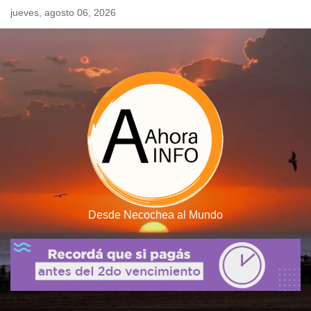
Skip
jueves, agosto 06, 2026
to
content
Desde Necochea al Mundo