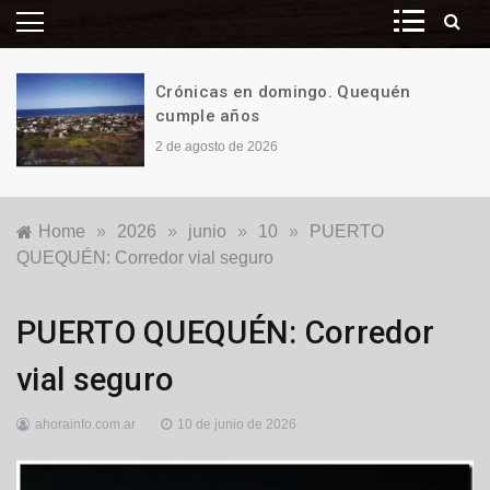
Crónicas en domingo. Quequén
cumple años
2 de agosto de 2026
Home
»
2026
»
junio
»
10
»
PUERTO
QUEQUÉN: Corredor vial seguro
Destacadas
,
PUERTO QUEQUÉN: Corredor
Puerto
Quequén
vial seguro
ahorainfo.com.ar
10 de junio de 2026