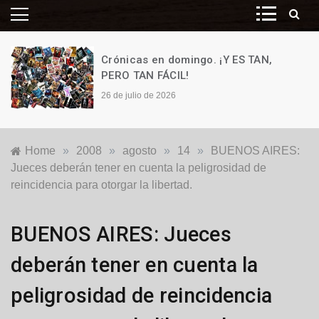
Crónicas en domingo. ¡Y ES TAN,
PERO TAN FÁCIL!
26 de julio de 2026
Home
»
2008
»
agosto
»
14
»
BUENOS AIRES:
Jueces deberán tener en cuenta la peligrosidad de
reincidencia para otorgar la libertad.
Locales
BUENOS AIRES: Jueces
deberán tener en cuenta la
peligrosidad de reincidencia