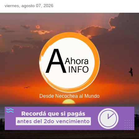
Skip
viernes, agosto 07, 2026
to
content
Desde Necochea al Mundo