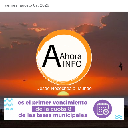
Skip
viernes, agosto 07, 2026
to
content
Desde Necochea al Mundo