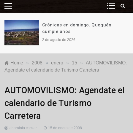
Crónicas en domingo. Quequén
cumple años
2 de agosto de 2026
Home
»
2008
»
enero
»
15
»
AUTOMOVILISMO:
Agendate el calendario de Turismo Carretera
Locales
AUTOMOVILISMO: Agendate el
calendario de Turismo
Carretera
ahorainfo.com.ar
15 de enero de 2008