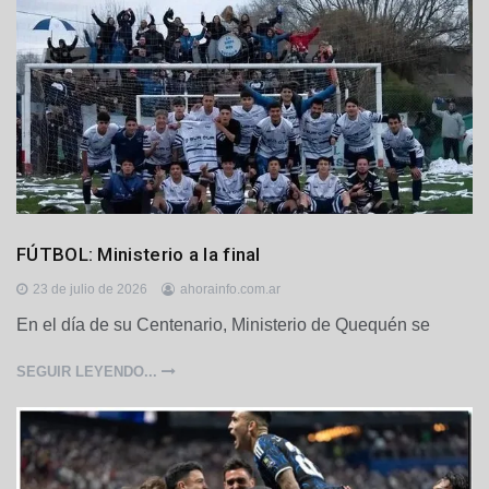
D
FÚTBOL: Ministerio a la final
e
p
23 de julio de 2026
ahorainfo.com.ar
o
En el día de su Centenario, Ministerio de Quequén se
r
t
SEGUIR LEYENDO...
e
s