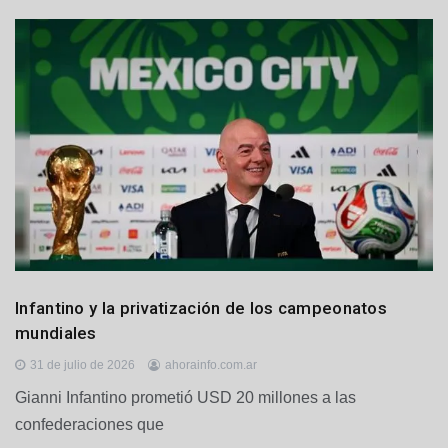
s
D
Infantino y la privatización de los campeonatos
e
mundiales
p
o
31 de julio de 2026
ahorainfo.com.ar
r
Gianni Infantino prometió USD 20 millones a las
t
e
confederaciones que
s