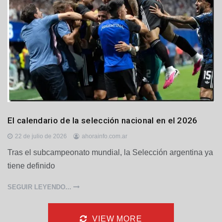
D
El calendario de la selección nacional en el 2026
e
p
22 de julio de 2026
ahorainfo.com.ar
o
Tras el subcampeonato mundial, la Selección argentina ya
r
tiene definido
t
e
s
SEGUIR LEYENDO...
VIEW MORE