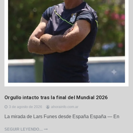
D
Orgullo intacto tras la final del Mundial 2026
e
p
3 de agosto de 2026
ahorainfo.com.ar
o
La mirada de Lars Funes desde España España — En
r
t
SEGUIR LEYENDO...
e