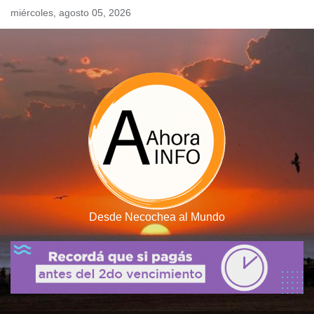
Skip
miércoles, agosto 05, 2026
to
content
Desde Necochea al Mundo