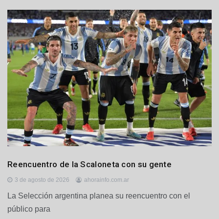
s
,
P
r
i
n
c
i
p
a
l
e
s
D
Reencuentro de la Scaloneta con su gente
e
p
3 de agosto de 2026
ahorainfo.com.ar
o
La Selección argentina planea su reencuentro con el
r
público para
t