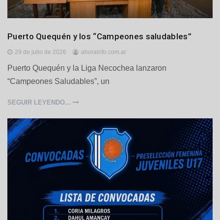
D
Puerto Quequén y los “Campeones saludables”
e
p
29 de julio de 2026
ahorainfo.com.ar
o
Puerto Quequén y la Liga Necochea lanzaron
r
“Campeones Saludables”, un
t
e
s
SEGUIR LEYENDO...
,
P
u
e
r
t
o
Q
u
e
q
u