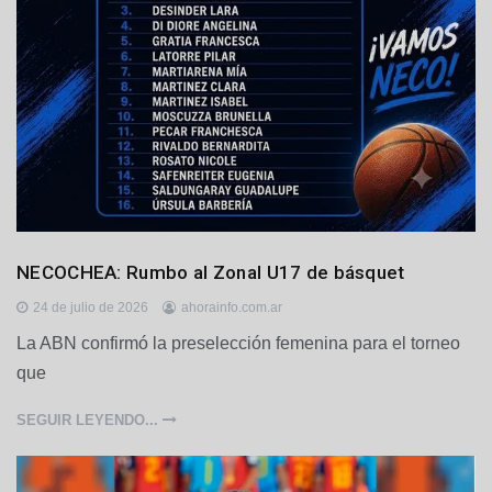
é
n
D
NECOCHEA: Rumbo al Zonal U17 de básquet
e
p
24 de julio de 2026
ahorainfo.com.ar
o
La ABN confirmó la preselección femenina para el torneo
r
que
t
e
s
SEGUIR LEYENDO...