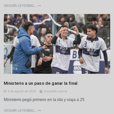
e
s
SEGUIR LEYENDO...
D
Ministerio a un paso de ganar la final
e
p
3 de agosto de 2026
ahorainfo.com.ar
o
Ministerio pegó primero en la ida y viaja a 25
r
t
SEGUIR LEYENDO...
e