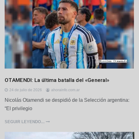
D
OTAMENDI: La última batalla del «General»
e
p
24 de julio de 2026
ahorainfo.com.ar
o
Nicolás Otamendi se despidió de la Selección argentina:
r
“El privilegio
t
e
s
SEGUIR LEYENDO...