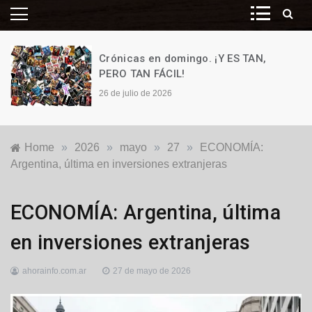
Crónicas en domingo. ¡Y ES TAN,
PERO TAN FÁCIL!
26 de julio de 2026
Home
»
2026
»
mayo
»
27
»
ECONOMÍA:
Argentina, última en inversiones extranjeras
Economía
,
ECONOMÍA: Argentina, última
Nacionales
,
Principales
en inversiones extranjeras
ahorainfo.com.ar
27 de mayo de 2026