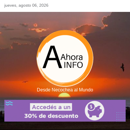
Skip
jueves, agosto 06, 2026
to
content
Desde Necochea al Mundo