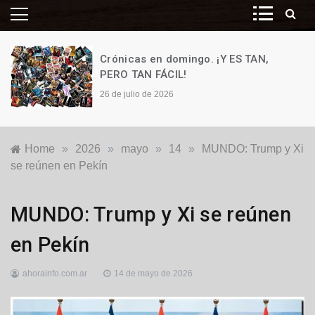
Crónicas en domingo. ¡Y ES TAN,
PERO TAN FÁCIL!
26 de julio de 2026
Home
»
2026
»
mayo
»
14
»
MUNDO: Trump y Xi
se reúnen en Pekín
Destacadas
,
MUNDO: Trump y Xi se reúnen
Internacionales
en Pekín
ahorainfo.com.ar
14 de mayo de 2026