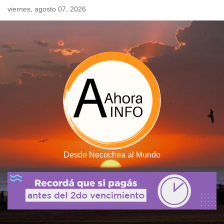
Skip
viernes, agosto 07, 2026
to
content
Desde Necochea al Mundo