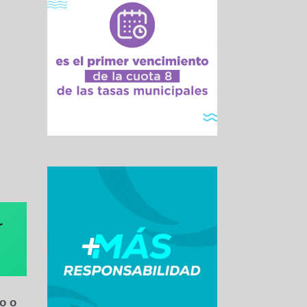
r
o o