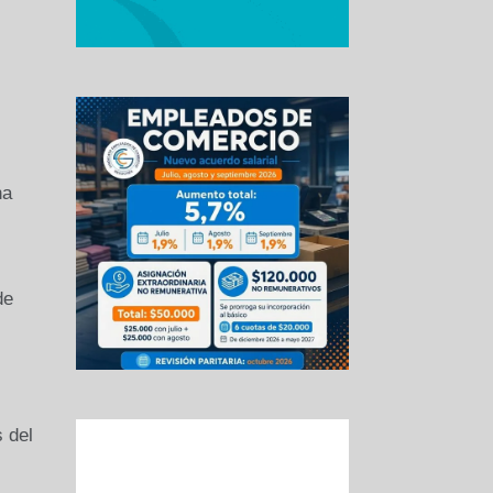
ha
de
 del