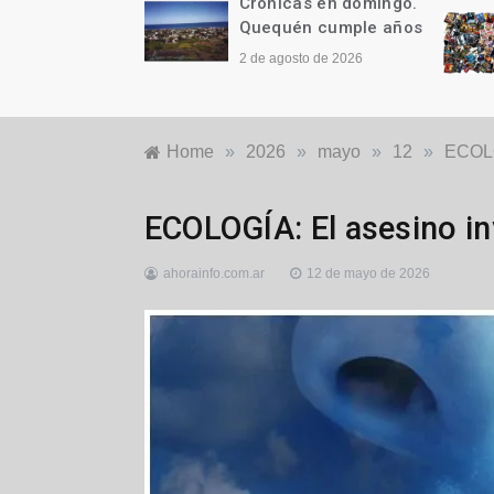
as en domingo.
Crónicas en domingo.
n cumple años
¡Y ES TAN, PERO TAN
FÁCIL!
to de 2026
26 de julio de 2026
Home
»
2026
»
mayo
»
12
»
ECOLO
Ecología
ECOLOGÍA: El asesino in
ahorainfo.com.ar
12 de mayo de 2026