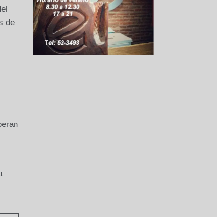
del
s de
peran
n