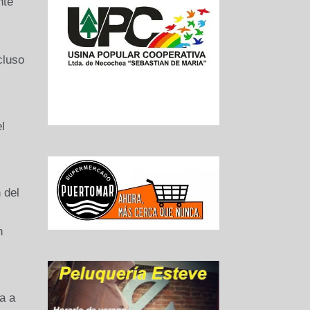
nte
cluso
l
 del
n
a a