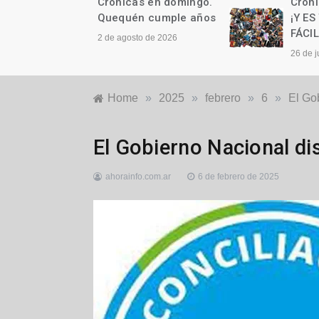
as en domingo.
Crónicas en domingo.
n cumple años
¡Y ES TAN, PERO TAN
FÁCIL!
to de 2026
26 de julio de 2026
Home
»
2025
»
febrero
»
6
»
El Go
Nacionales
,
El Gobierno Nacional di
Política
ahorainfo.com.ar
6 de febrero de 2025