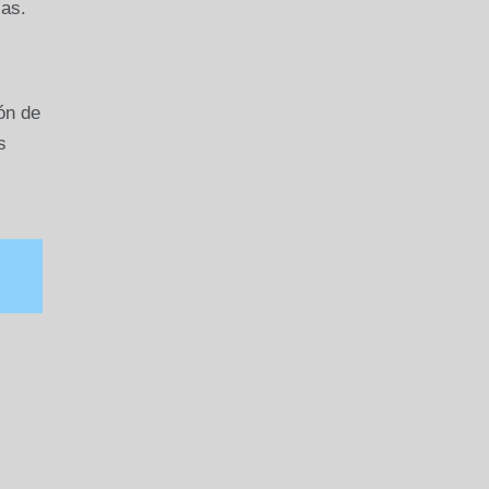
ias.
ón de
s