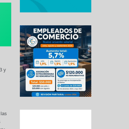
3 y
 las
s