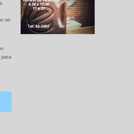
a
an no
en
 para