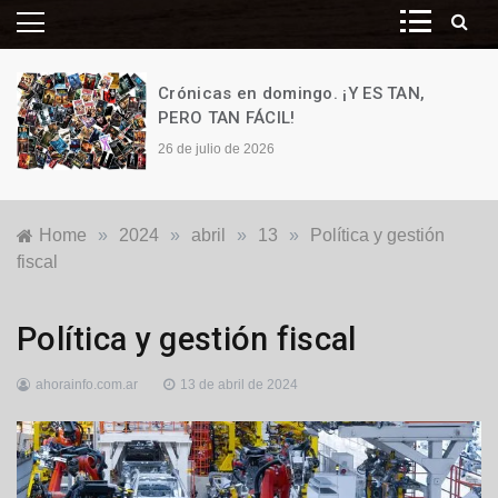
Crónicas en domingo. ¡Y ES TAN,
PERO TAN FÁCIL!
26 de julio de 2026
Home
»
2024
»
abril
»
13
»
Política y gestión
fiscal
Opinión
Política y gestión fiscal
ahorainfo.com.ar
13 de abril de 2024