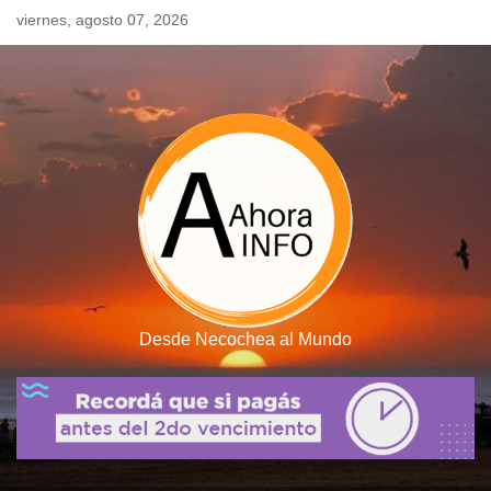
Skip
viernes, agosto 07, 2026
to
content
Desde Necochea al Mundo