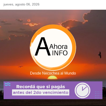
Skip
jueves, agosto 06, 2026
to
content
Desde Necochea al Mundo