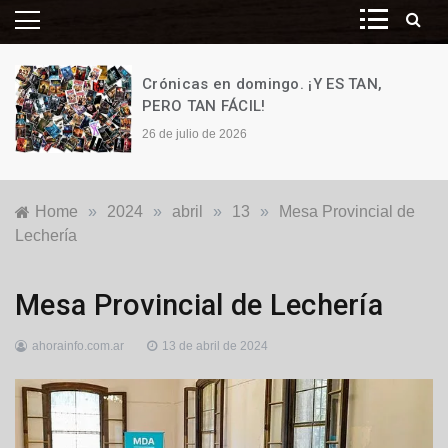
Crónicas en domingo. ¡Y ES TAN,
PERO TAN FÁCIL!
26 de julio de 2026
Home
»
2024
»
abril
»
13
»
Mesa Provincial de
Lechería
Agro
,
Mesa Provincial de Lechería
Agro
ahorainfo.com.ar
13 de abril de 2024