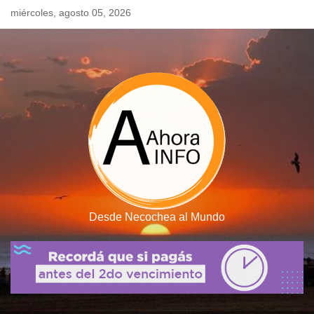
Skip
miércoles, agosto 05, 2026
to
content
Desde Necochea al Mundo