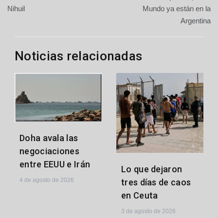
de
Nihuil
Mundo ya están en la
Argentina
entradas
Noticias relacionadas
Doha avala las
negociaciones
entre EEUU e Irán
Lo que dejaron
4 de agosto de 2026
tres días de caos
en Ceuta
3 de agosto de 2026