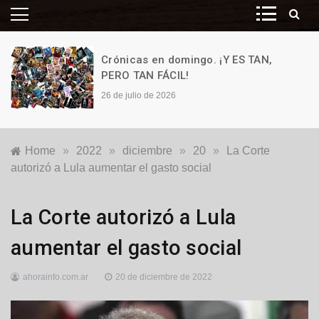
Crónicas en domingo. ¡Y ES TAN,
PERO TAN FÁCIL!
26 de julio de 2026
Home
»
2022
»
diciembre
»
20
»
La Corte
autorizó a Lula aumentar el gasto social
Internacionales
La Corte autorizó a Lula
aumentar el gasto social
ahorainfo.com.ar
20 de diciembre de 2022