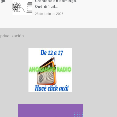
ngo.
Crónicas en domingo.
Cróni
Qué difícil…
Llegó 
28 de junio de 2026
21 de j
privatización