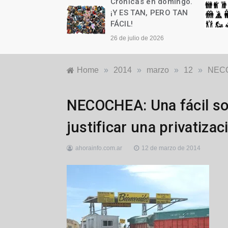
as en domingo.
Crónicas en domingo.
n cumple años
¡Y ES TAN, PERO TAN
FÁCIL!
to de 2026
26 de julio de 2026
Home
»
2014
»
marzo
»
12
»
NECOC
Generales
,
NECOCHEA: Una fácil so
Locales
justificar una privatizac
ahorainfo.com.ar
12 de marzo de 2014