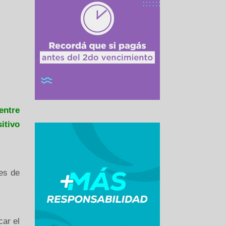
entre
itivo
es de
car el