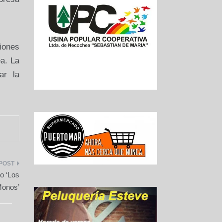
miones
a. La
ar la
o ‘Los
onos’