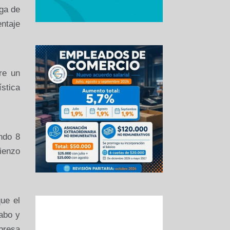
ega de
entaje
re un
ística
ndo 8
ienzo
que el
cabo y
presa