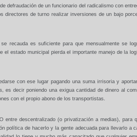
 de defraudación de un funcionario del radicalismo con entr
 los directores de turno realizar inversiones de un bajo porc
í se recauda es suficiente para que mensualmente se log
e el estado municipal pierda el importante manejo de la log
uedarse con ese lugar pagando una suma irrisoria y aporta
s, es decir poniendo una exigua cantidad de dinero al com
ones con el propio abono de los transportistas.
O entre descentralizado (o privatización a medias), para 
ón política de hacerlo y la gente adecuada para llevarlo a 
palidad lo tiene y mucho más capacitado que cualquier em