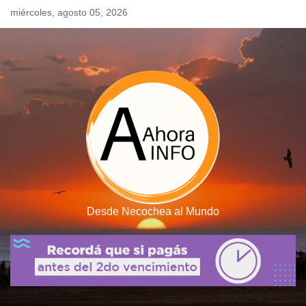
Skip
miércoles, agosto 05, 2026
to
content
Desde Necochea al Mundo