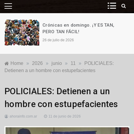
Crónicas en domingo. ¡Y ES TAN,
PERO TAN FÁCIL!
26 de julio de 2026
Home
»
2026
»
junio
»
11
»
POLICIALES:
Detienen a un hombre con estupefacientes
Destacadas
,
POLICIALES: Detienen a un
Policiales
y
hombre con estupefacientes
Judiciales
ahorainfo.com.ar
11 de junio de 2026