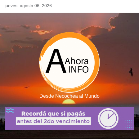
Skip
jueves, agosto 06, 2026
to
content
Desde Necochea al Mundo