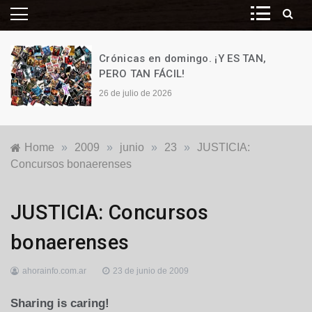
Crónicas en domingo. ¡Y ES TAN,
PERO TAN FÁCIL!
26 de julio de 2026
Home
»
2009
»
junio
»
23
»
JUSTICIA:
Concursos bonaerenses
Locales
JUSTICIA: Concursos
bonaerenses
ahorainfo.com.ar
23 de junio de 2009
Sharing is caring!