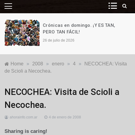
Crónicas en domingo. ¡Y ES TAN,
PERO TAN FÁCIL!
26 de julio de 2026
Home
»
2008
»
enero
»
4
»
NECOCHEA: Visita
de Scioli a Necochea.
Locales
NECOCHEA: Visita de Scioli a
Necochea.
ahorainfo.com.ar
4 de enero de 2008
Sharing is caring!