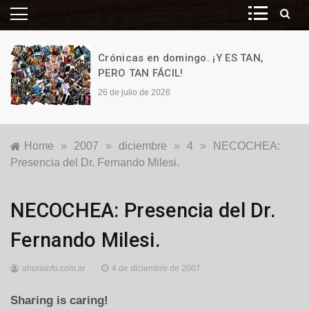
Crónicas en domingo. ¡Y ES TAN,
PERO TAN FÁCIL!
26 de julio de 2026
Home
»
2007
»
diciembre
»
4
»
NECOCHEA:
Presencia del Dr. Fernando Milesi.
Locales
NECOCHEA: Presencia del Dr.
Fernando Milesi.
ahorainfo.com.ar
4 de diciembre de 2007
Sharing is caring!