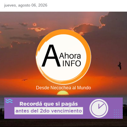
Skip
jueves, agosto 06, 2026
to
content
Desde Necochea al Mundo