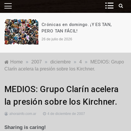
Crónicas en domingo. ¡Y ES TAN,
PERO TAN FÁCIL!
26 de julio de 2026
Home
»
2007
»
diciembre
»
4
»
MEDIOS: Grupo
Clarín acelera la presión sobre los Kirchner.
Nacionales
MEDIOS: Grupo Clarín acelera
la presión sobre los Kirchner.
ahorainfo.com.ar
4 de diciembre de 2007
Sharing is caring!