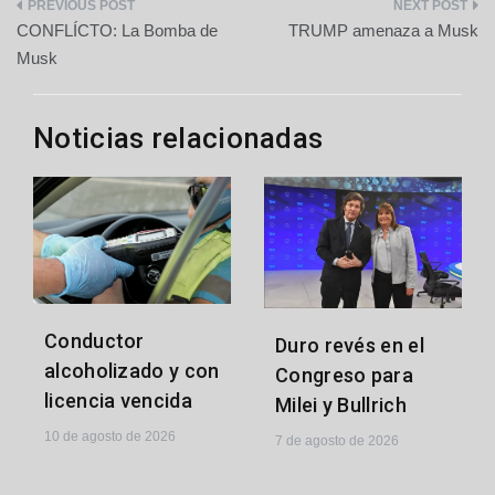
Navegación
CONFLÍCTO: La Bomba de
TRUMP amenaza a Musk
de
Musk
entradas
Noticias relacionadas
Conductor
Duro revés en el
alcoholizado y con
Congreso para
licencia vencida
Milei y Bullrich
10 de agosto de 2026
7 de agosto de 2026