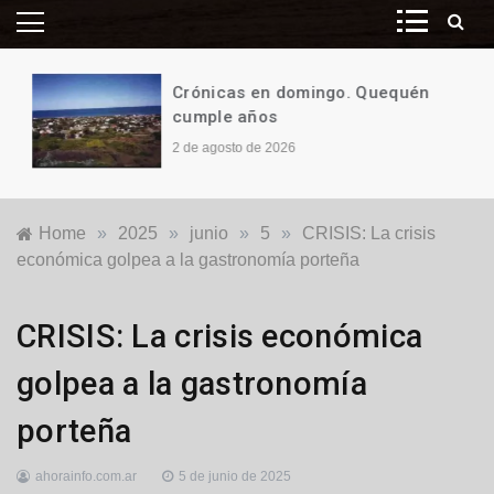
Crónicas en domingo. Quequén
cumple años
2 de agosto de 2026
Home
»
2025
»
junio
»
5
»
CRISIS: La crisis
económica golpea a la gastronomía porteña
Economía
,
CRISIS: La crisis económica
Nacionales
golpea a la gastronomía
porteña
ahorainfo.com.ar
5 de junio de 2025