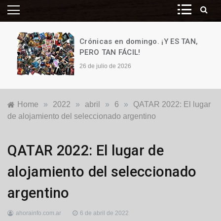
Crónicas en domingo. ¡Y ES TAN,
PERO TAN FÁCIL!
26 de julio de 2026
Home
»
2022
»
abril
»
6
»
QATAR 2022: El lugar
de alojamiento del seleccionado argentino
Deportes
,
QATAR 2022: El lugar de
Qatar
2022
alojamiento del seleccionado
argentino
ahorainfo.com.ar
6 de abril de 2022