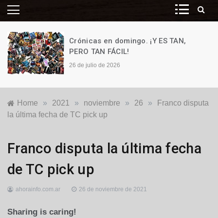
Crónicas en domingo. ¡Y ES TAN,
PERO TAN FÁCIL!
26 de julio de 2026
Home
»
2021
»
noviembre
»
26
»
Franco disputa
la última fecha de TC pick up
Deportes
Franco disputa la última fecha
de TC pick up
ahorainfo.com.ar
26 de noviembre de 2021
Sharing is caring!