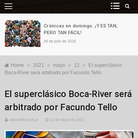
Crónicas en domingo. ¡Y ES TAN,
PERO TAN FÁCIL!
26 de julio de 2026
Home
»
2021
»
mayo
»
12
»
El superclásico
Boca-River será arbitrado por Facundo Tello
Deportes
El superclásico Boca-River será
arbitrado por Facundo Tello
ahorainfo.com.ar
12 de mayo de 2021