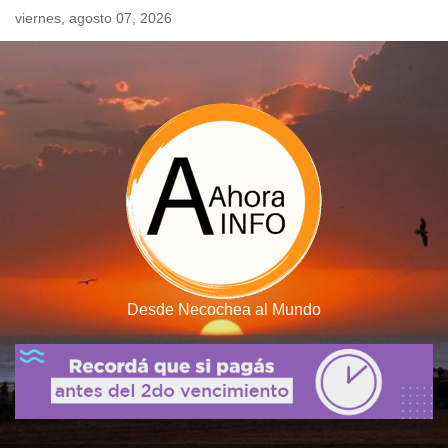
Skip
viernes, agosto 07, 2026
to
content
Desde Necochea al Mundo