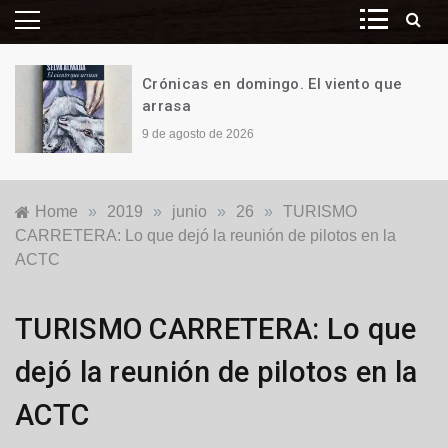
Crónicas en domingo. Quequén
cumple años
2 de agosto de 2026
Home
»
2019
»
junio
»
26
»
TURISMO
CARRETERA: Lo que dejó la reunión de pilotos en la
ACTC
Locales
TURISMO CARRETERA: Lo que
dejó la reunión de pilotos en la
ACTC