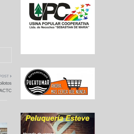
ilotos
a ACTC