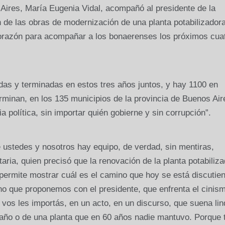
Aires, María Eugenia Vidal, acompañó al presidente de la
n de las obras de modernización de una planta potabilizador
corazón para acompañar a los bonaerenses los próximos cua
as y terminadas en estos tres años juntos, y hay 1100 en
minan, en los 135 municipios de la provincia de Buenos Air
ia política, sin importar quién gobierne y sin corrupción”.
e ustedes y nosotros hay equipo, de verdad, sin mentiras,
aria, quien precisó que la renovación de la planta potabiliz
permite mostrar cuál es el camino que hoy se está discutie
ino que proponemos con el presidente, que enfrenta el cinis
vos les importás, en un acto, en un discurso, que suena lin
año o de una planta que en 60 años nadie mantuvo. Porque t