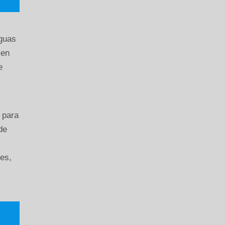
Aguas
 en
e
 para
de
es,