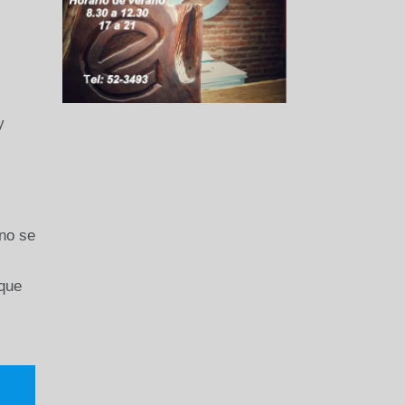
y
 no se
 que