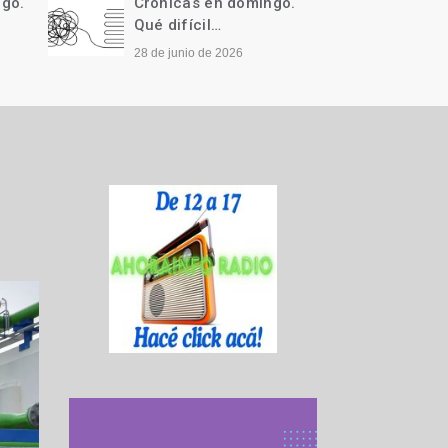
ngo.
Crónicas en domingo.
Cróni
Qué difícil…
Llegó 
28 de junio de 2026
21 de j