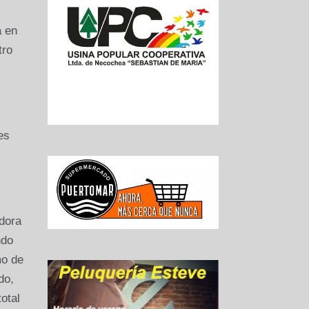
a en
tro
es
adora
ndo
mo de
do,
otal