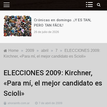
Crónicas en domingo. ¡Y ES TAN,
PERO TAN FÁCIL!
26 de julio de 2026
Home
»
2009
»
abril
»
7
»
ELECCIONES 2009:
Kirchner, «Para mí, el mejor candidato es Scioli»
Locales
ELECCIONES 2009: Kirchner,
«Para mí, el mejor candidato es
Scioli»
ahorainfo.com.ar
7 de abril de 2009