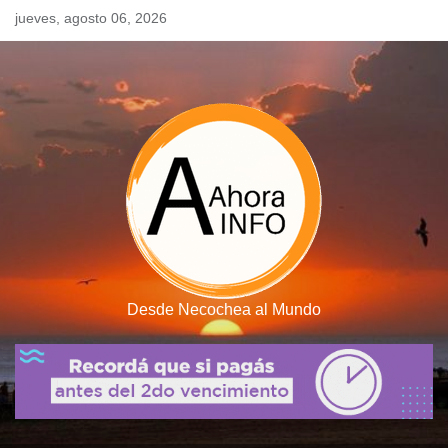
Skip
jueves, agosto 06, 2026
to
content
Desde Necochea al Mundo