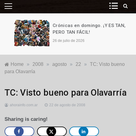
Crónicas en domingo. ¡Y ES TAN,
PERO TAN FÁCIL!
26 de julio de 2026
Home
»
2008
»
agosto
»
22
»
TC: Visto bueno
para Olavarría
Locales
TC: Visto bueno para Olavarría
ahorainfo.com.ar
22 de agosto de 2008
Sharing is caring!