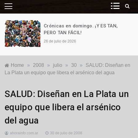
Crónicas en domingo. ¡Y ES TAN,
PERO TAN FÁCIL!
26 de julio de 2026
Home
»
2008
»
julio
»
30
»
SALUD: Diseñan en
La Plata un equipo que libera el arsénico del agua
Locales
SALUD: Diseñan en La Plata un
equipo que libera el arsénico
del agua
ahorainfo.com.ar
30 de julio de 2008