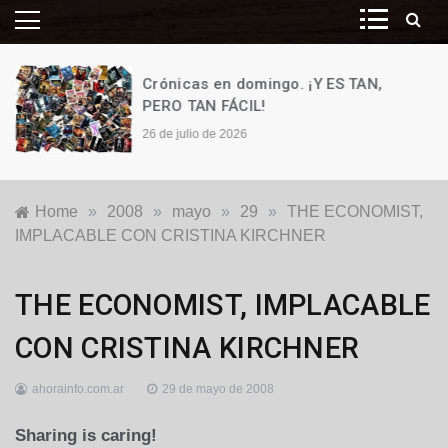
Crónicas en domingo. ¡Y ES TAN,
PERO TAN FÁCIL!
26 de julio de 2026
Home
»
2008
»
mayo
»
29
»
THE ECONOMIST,
IMPLACABLE CON CRISTINA KIRCHNER
Internacionales
THE ECONOMIST, IMPLACABLE
CON CRISTINA KIRCHNER
ahorainfo.com.ar
29 de mayo de 2008
Sharing is caring!