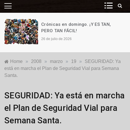
Crónicas en domingo. ¡Y ES TAN,
PERO TAN FÁCIL!
26 de julio de 2026
Home
»
2008
»
marzo
»
19
»
SEGURIDAD: Ya
está en marcha el Plan de Seguridad Vial para Semana
Santa.
Nacionales
SEGURIDAD: Ya está en marcha
el Plan de Seguridad Vial para
Semana Santa.