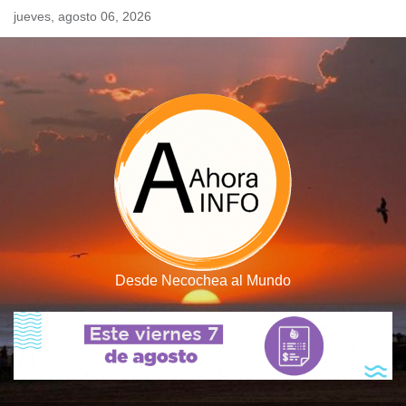
Skip
jueves, agosto 06, 2026
to
content
Desde Necochea al Mundo