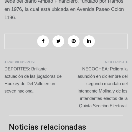
sede del diario Ambito Financiero, fundado por Ramos
en 1976, la cual está ubicada en Avenida Paseo Colón
1196.
Navegación
DEPORTES: Brillante
NECOCHEA: Peligra la
de
actuación de las jugadoras de
asunción en diciembre del
Hockey de Del Valle en un
segundo mandato del
entradas
seven nacional.
Intendente Molina y de los
intendentes electos de la
Quinta Sección Electoral.
Noticias relacionadas