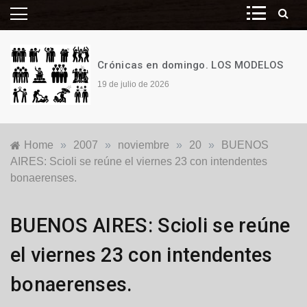
Crónicas en domingo. LOS MODELOS
19 de julio de 2026
Home
»
2007
»
noviembre
»
20
»
BUENOS
AIRES: Scioli se reúne el viernes 23 con intendentes
bonaerenses.
Locales
BUENOS AIRES: Scioli se reúne
el viernes 23 con intendentes
bonaerenses.