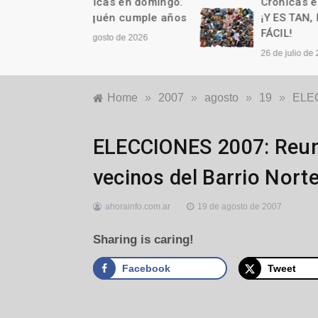
as en domingo.
Crónicas en domingo.
n cumple años
¡Y ES TAN, PERO TAN
FÁCIL!
to de 2026
26 de julio de 2026
Home
»
2007
»
agosto
»
19
»
ELEC
Locales
ELECCIONES 2007: Reuni
vecinos del Barrio Nort
ahorainfo.com.ar
19 de agosto de 2007
Sharing is caring!
Facebook
Tweet