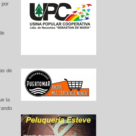
 por
de
as de
ue la
rando