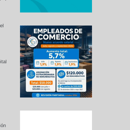
el
tal
ión