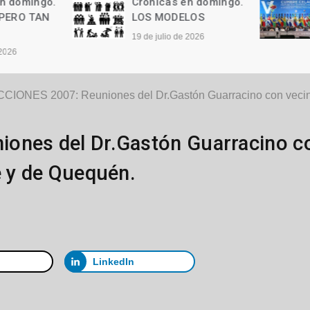
Crónicas en domingo.
Crónicas en domi
LOS MODELOS
Las palabras
19 de julio de 2026
12 de julio de 2026
CIONES 2007: Reuniones del Dr.Gastón Guarracino con vecino
ones del Dr.Gastón Guarracino c
e y de Quequén.
LinkedIn