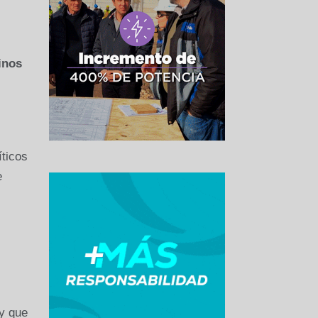
inos
íticos
e
y que