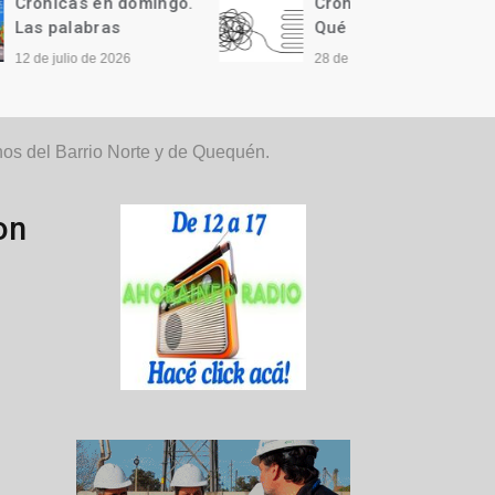
ngo.
Crónicas en domingo.
Cróni
Qué difícil…
Llegó 
28 de junio de 2026
21 de j
s del Barrio Norte y de Quequén.
on