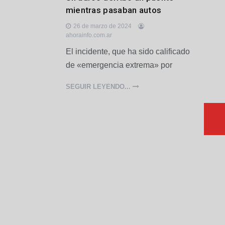
n
mientras pasaban autos
t
e
26 de marzo de 2024
r
ahorainfo.com.ar
n
El incidente, que ha sido calificado
a
c
de «emergencia extrema» por
i
o
SEGUIR LEYENDO...
n
a
l
e
s