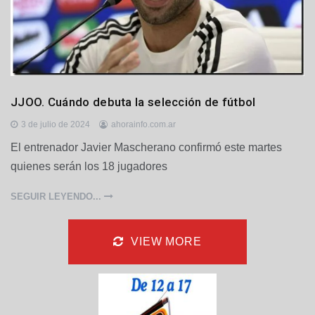
D
JJOO. Cuándo debuta la selección de fútbol
e
p
3 de julio de 2024
ahorainfo.com.ar
o
El entrenador Javier Mascherano confirmó este martes
r
quienes serán los 18 jugadores
t
e
s
SEGUIR LEYENDO...
VIEW MORE