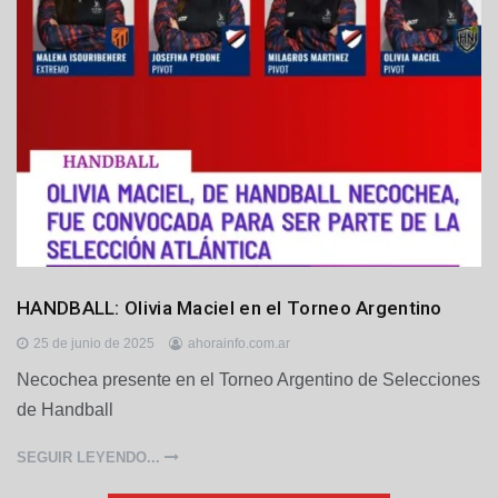
D
HANDBALL: Olivia Maciel en el Torneo Argentino
e
p
25 de junio de 2025
ahorainfo.com.ar
o
Necochea presente en el Torneo Argentino de Selecciones
r
de Handball
t
e
s
SEGUIR LEYENDO...