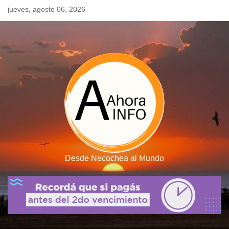
Skip
jueves, agosto 06, 2026
to
content
Desde Necochea al Mundo