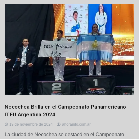
D
Necochea Brilla en el Campeonato Panamericano
e
ITFU Argentina 2024
p
o
19 de noviembre de 2024
ahorainfo.com.ar
r
La ciudad de Necochea se destacó en el Campeonato
t