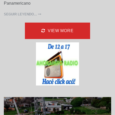
e
Panamericano
s
SEGUIR LEYENDO...
VIEW MORE