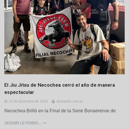
D
El Jiu Jitsu de Necochea cerró el año de manera
e
espectacular
p
o
10 de diciembre de 2025
ahorainfo.com.ar
r
Necochea Brilló en la Final de la Serie Bonaerense de
t
e
s
SEGUIR LEYENDO...