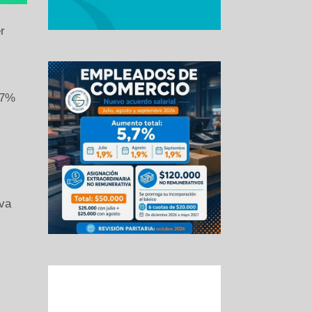
r
 7%
iva