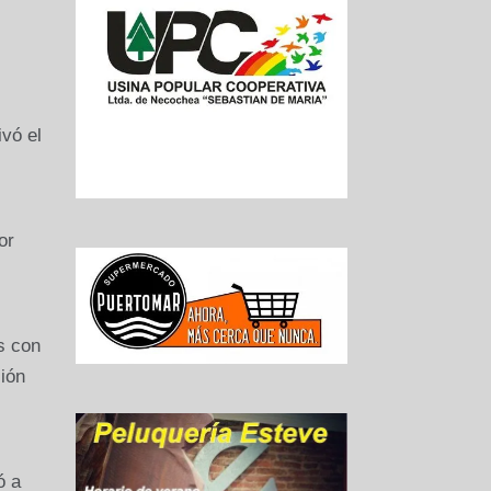
vó el
or
s con
ión
ó a