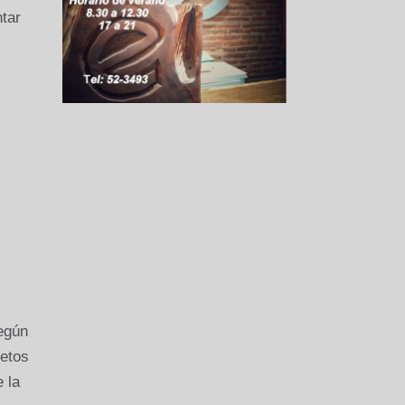
tar
Según
etos
 la