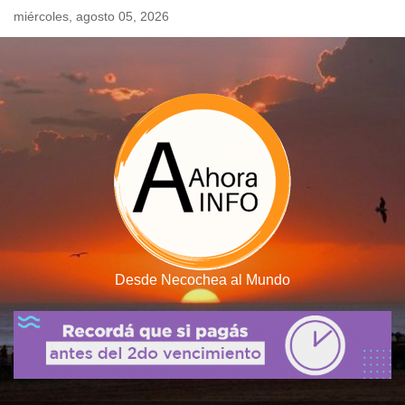
Skip
miércoles, agosto 05, 2026
to
content
Desde Necochea al Mundo